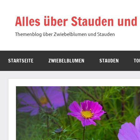
Zum
Inhalt
Alles über Stauden und
springen
Themenblog über Zwiebelblumen und Stauden
STARTSEITE
ZWIEBELBLUMEN
STAUDEN
TO