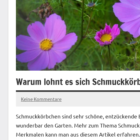
Warum lohnt es sich Schmuckkörb
Keine Kommentare
5.
Redaktion
Mai
Schmuckkörbchen sind sehr schöne, entzückende Blu
2022
wunderbar den Garten. Mehr zum Thema Schmuckk
Merkmalen kann man aus diesem Artikel erfahren.